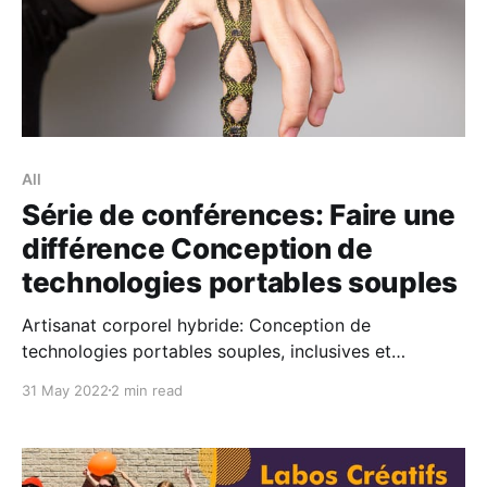
All
Série de conférences: Faire une
différence Conception de
technologies portables souples
Artisanat corporel hybride: Conception de
technologies portables souples, inclusives et
diversifiées English Nous avons le plaisir d’annoncer
31 May 2022
2 min read
la prochaine session de notre série de conférences
avec Cindy Hsin-Liu Kao. Nous sommes ravis
d’accueillir Dre. Kao pour partager ses travaux
uniques de conception d’interfaces sur la peau (par