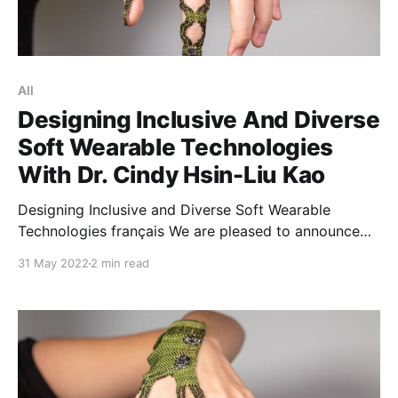
All
Designing Inclusive And Diverse
Soft Wearable Technologies
With Dr. Cindy Hsin-Liu Kao
Designing Inclusive and Diverse Soft Wearable
Technologies français We are pleased to announce
our next speaker series session with Cindy Hsin-Liu
31 May 2022
2 min read
Kao. We are looking forward to welcoming Dr. Kao to
share her unique work designing on-skin interfaces
(i.e., smart tattoos and bandages), electronic textiles
in Human-Computer Interaction and