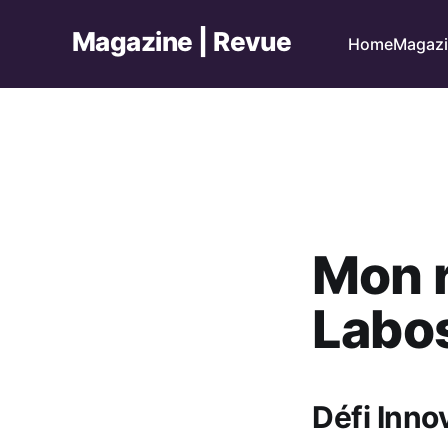
Magazine | Revue
Home
Magaz
Mon r
Labos
Défi Inno