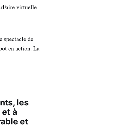
rFaire virtuelle
re spectacle de
bot en action. La
ts, les
 et à
able et