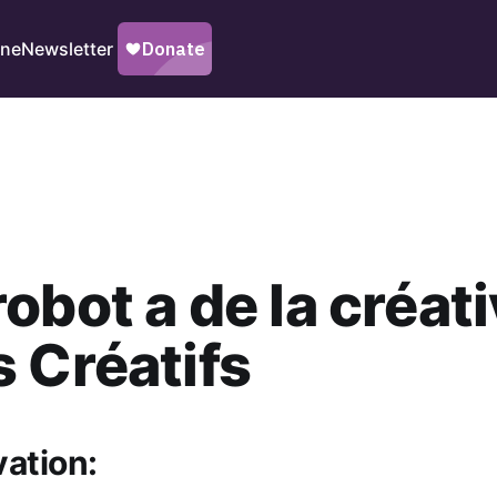
ine
Newsletter
obot a de la créati
 Créatifs
vation: