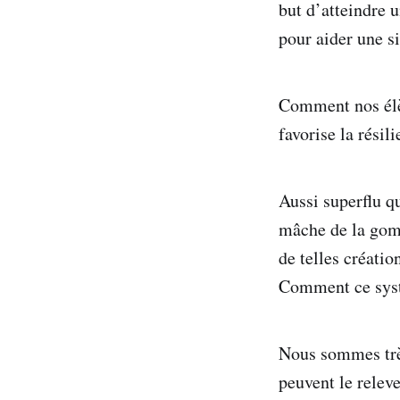
but d’atteindre u
pour aider une s
Comment nos élè
favorise la résil
Aussi superflu q
mâche de la gomm
de telles créatio
Comment ce systè
Nous sommes très
peuvent le releve