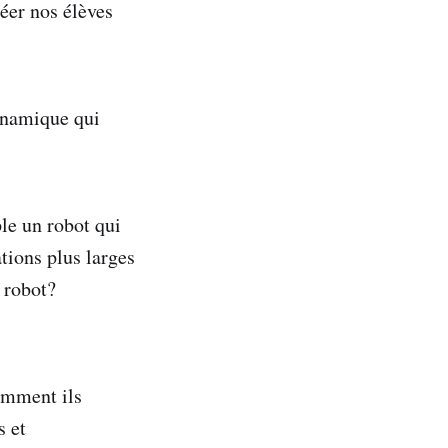
réer nos élèves
ynamique qui
le un robot qui
tions plus larges
e robot?
?
omment ils
s et