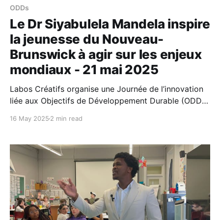
ODDs
Le Dr Siyabulela Mandela inspire
la jeunesse du Nouveau-
Brunswick à agir sur les enjeux
mondiaux - 21 mai 2025
Labos Créatifs organise une Journée de l’innovation
liée aux Objectifs de Développement Durable (ODD)
avec l’arrière-petit-fils de Mandela et plus de 180
16 May 2025
2 min read
élèves Joignez-vous à nous pour partager cette
journée exceptionnelle d’innovation menée par des
jeunes et d’échanges autour des enjeux mondiaux et
locaux. Labos Créatifs