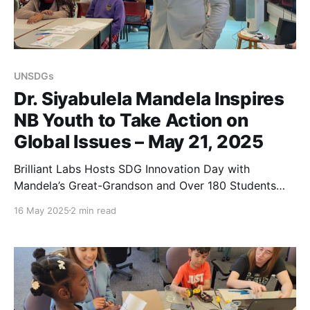
UNSDGs
Dr. Siyabulela Mandela Inspires
NB Youth to Take Action on
Global Issues – May 21, 2025
Brilliant Labs Hosts SDG Innovation Day with
Mandela’s Great-Grandson and Over 180 Students
Please join us in sharing this incredible day of youth-
16 May 2025
2 min read
led innovation and global-local dialogue. Brilliant
Labs is proud to host Dr. Siyabulela Mandela, great-
grandson of Nelson Mandela, for a full day of
inspiring conversations and creative