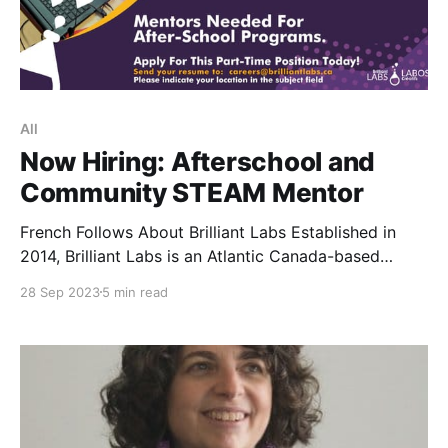
All
Now Hiring: Afterschool and
Community STEAM Mentor
French Follows About Brilliant Labs Established in
2014, Brilliant Labs is an Atlantic Canada-based
charity providing creative opportunities for youth to
28 Sep 2023
5 min read
learn new coding and digital skills in schools and
communities throughout Atlantic Canada. We provide
hands-on, experiential learning opportunities that
combine innovation and technology, with a problem
solving and