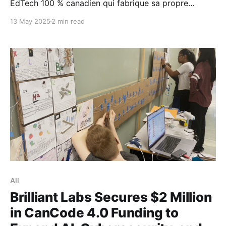
EdTech 100 % canadien qui fabrique sa propre
technologie éducative tout en offrant des
13 May 2025
2 min read
programmes pratiques de développement des
compétences numériques, est fier d’annoncer qu’il a
reçu un financement de 2 millions de dollars du
gouvernement du Canada dans le cadre
All
Brilliant Labs Secures $2 Million
in CanCode 4.0 Funding to