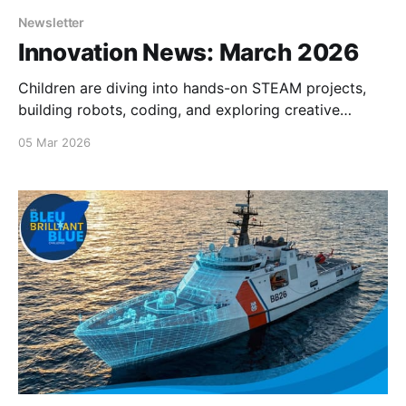
Newsletter
Innovation News: March 2026
Children are diving into hands-on STEAM projects,
building robots, coding, and exploring creative
challenges at our March Break camps. Every
05 Mar 2026
experiment, prototype, and discovery turns curiosity
into action, sparking skills that will last far beyond
the classroom...