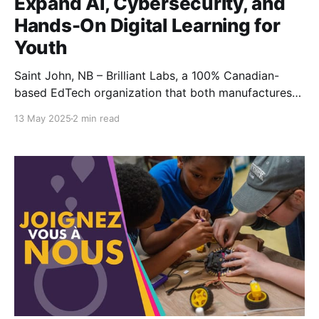
Expand AI, Cybersecurity, and
Hands-On Digital Learning for
Youth
Saint John, NB – Brilliant Labs, a 100% Canadian-
based EdTech organization that both manufactures
its own educational technology and delivers hands-
13 May 2025
2 min read
on digital skills programming, is proud to announce it
has been awarded $2 million through the
Government of Canada’s CanCode 4.0 program. This
investment will support Brilliant Labs’ mission