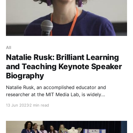
All
Natalie Rusk: Brilliant Learning
and Teaching Keynote Speaker
Biography
Natalie Rusk, an accomplished educator and
researcher at the MIT Media Lab, is widely
recognized for her significant contributions to the
13 Jun 2023
2 min read
fields of learning, motivation, educational technology,
and youth development. She is currently leading the
development of OctoStudio, a new coding app that
transforms how learners use mobile phones and