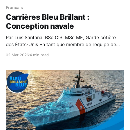
Francais
Carrières Bleu Brillant :
Conception navale
Par Luis Santana, BSc CIS, MSc ME, Garde côtière
des États-Unis En tant que membre de l’équipe de
conception navale de la Garde côtière, je considère
02 Mar 2026
4 min read
la conception des navires comme un élément
essentiel de notre mission visant à assurer la sécurité
et la sûreté maritimes, ainsi que la