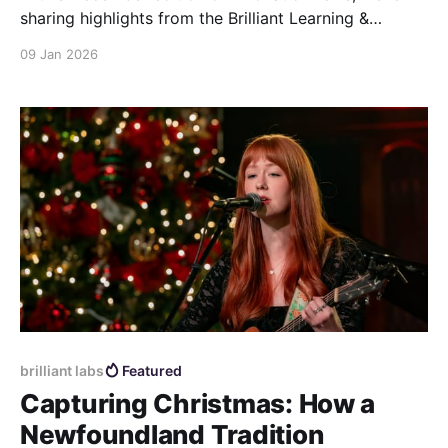
sharing highlights from the Brilliant Learning &
Teaching Frontiers Retreat and introducing the
09 Jan 2026
b.Board, our Canadian-made prototyping tool now
available for pre-order...
brilliant labs
Featured
Capturing Christmas: How a
Newfoundland Tradition