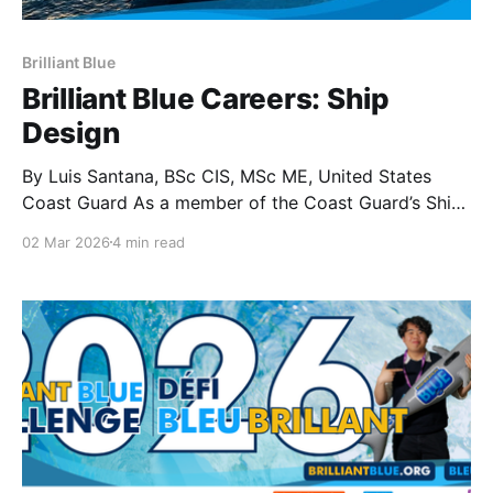
Brilliant Blue
Brilliant Blue Careers: Ship
Design
By Luis Santana, BSc CIS, MSc ME, United States
Coast Guard As a member of the Coast Guard’s Ship
Design Team, I view ship design as a critical
02 Mar 2026
4 min read
component of our mission to ensure maritime safety,
security, along with commercial and environmental
stewardship. This field is not just about