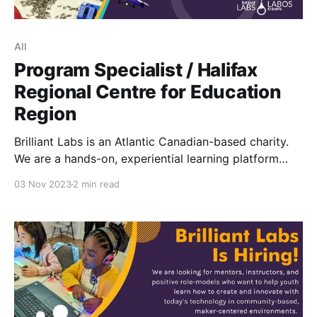
All
Program Specialist / Halifax
Regional Centre for Education
Region
Brilliant Labs is an Atlantic Canadian-based charity.
We are a hands-on, experiential learning platform
providing youth with opportunities to develop coding
03 Nov 2023
2 min read
and digital skills. When creativity, innovation and
technology are applied to projects supporting the
United Nations Sustainable Development Goals
(SDGs), along with a socially responsible
entrepreneurial spirit, educators and