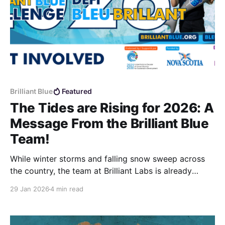
Brilliant Blue
Featured
The Tides are Rising for 2026: A
Message From the Brilliant Blue
Team!
While winter storms and falling snow sweep across
the country, the team at Brilliant Labs is already
looking ahead: our minds are on the ocean, and the
29 Jan 2026
4 min read
Brilliant Blue Challenge 2026 season is officially
underway.